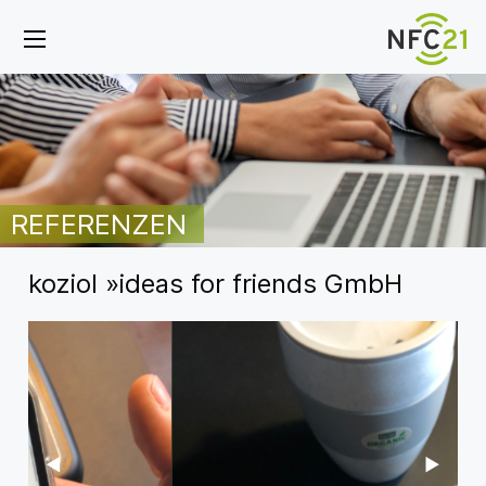
REFERENZEN
koziol »ideas for friends GmbH
Previous Slide
◀︎
Next Sl
▶︎